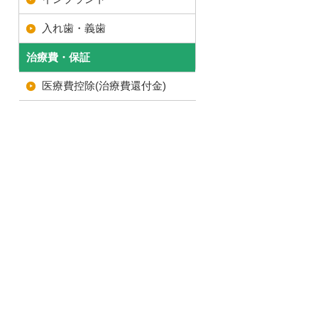
入れ歯・義歯
治療費・保証
医療費控除(治療費還付金)