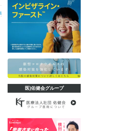
類
医)佑健会グループ