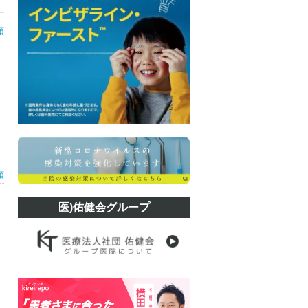
類
類
医)佑健会グループ