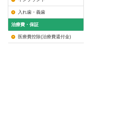
入れ歯・義歯
治療費・保証
医療費控除(治療費還付金)